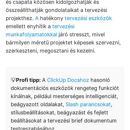
és csapata közösen kidolgozhatják és
összeállíthatják gondolataikat a tervezési
projekthez.
A
hatékony
tervezési eszközök
emellett enyhítik a
tervezési
munkafolyamatokkal
járó stresszt, mivel
bármilyen méretű projektet képesek szervezni,
szerkeszteni, megosztani és kezelni.
💡
Profi tipp:
A
ClickUp Docshoz
hasonló
dokumentációs eszközök rengeteg funkciót
kínálnak, például mesterséges intelligenciát,
beágyazott oldalakat,
Slash parancsokat
,
stílusbeállításokat, beágyazást és fejlett
beállításokat a tervezési brief dokumentum
testreszabásához.