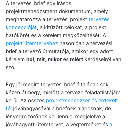
A tervezési brief egy írásos
projektmenedzsment dokumentum, amely
meghatározza a tervezési projekt
tervezési
koncepcióját
, a kitűzött célokat, a projekt
hatókörét és a kérelem megközelítését. A
projekt ütemtervéhez
hasonlóan a tervezési
brief a tervező útmutatója, amikor egy adott
kérelem
hol
,
mit
,
mikor
és
miért
kérdéseiről van
szó.
Egy jól megírt tervezési brief általában sok
kézen átmegy, mielőtt a tervező feladatlistájára
kerül. Az összes
projektmenedzser és érdekelt
fél
jóváhagyásával a briefnek alaposnak, de
lényegre törőnek kell lennie, megjelölve a
jóváhagyott ütemtervet, a végterméket és
a