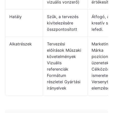
vizuális vonzerő)
értékesítés
Hatály
Szűk, a tervezés
Átfogó, a t
kivitelezésére
kreatív str
összpontosított
lefedi.
Alkatrészek
Tervezési
Marketingc
előírások Műszaki
Márka
követelmények
pozícionál
Vizuális
üzenetek
referenciák
Célközöns
Formátum
ismerete
részletei Gyártási
Versenytár
irányelvek
elemzése