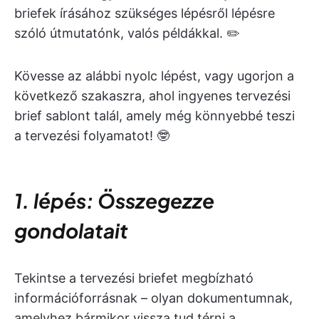
briefek írásához szükséges lépésről lépésre
szóló útmutatónk, valós példákkal. ✏️
Kövesse az alábbi nyolc lépést, vagy ugorjon a
következő szakaszra, ahol ingyenes tervezési
brief sablont talál, amely még könnyebbé teszi
a tervezési folyamatot! 🤓
1. lépés: Összegezze
gondolatait
Tekintse a tervezési briefet megbízható
információforrásnak – olyan dokumentumnak,
amelyhez bármikor vissza tud térni a