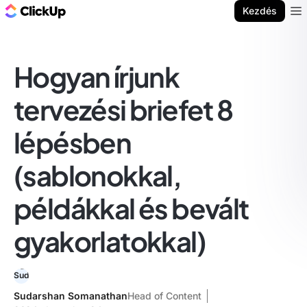
ClickUp blog
Kezdés
Ope
Hogyan írjunk
tervezési briefet 8
lépésben
(sablonokkal,
példákkal és bevált
gyakorlatokkal)
Sudarshan Somanathan
Head of Content