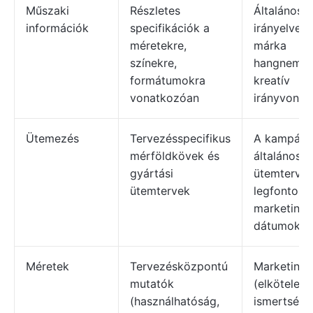
Műszaki
Részletes
Általános
információk
specifikációk a
irányelvek 
méretekre,
márka
színekre,
hangneméh
formátumokra
kreatív
vonatkozóan
irányvonal
Ütemezés
Tervezésspecifikus
A kampány
mérföldkövek és
általános
gyártási
ütemterve 
ütemtervek
legfontosa
marketinge
dátumok
Méretek
Tervezésközpontú
Marketing
mutatók
(elköteleze
(használhatóság,
ismertség,