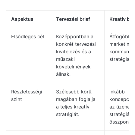
Aspektus
Tervezési brief
Kreatív bri
Elsődleges cél
Középpontban a
Átfogóbb
konkrét tervezési
marketing-
kivitelezés és a
kommuniká
műszaki
stratégia v
követelmények
állnak.
Részletességi
Szélesebb körű,
Inkább
szint
magában foglalja
koncepcion
a teljes kreatív
az üzenetk
stratégiát.
stratégiára
összpontos