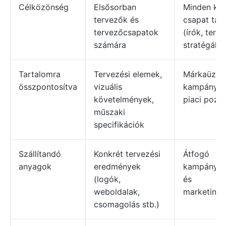
Célközönség
Elsősorban
Minden kre
tervezők és
csapat tag
tervezőcsapatok
(írók, terv
számára
stratégák)
Tartalomra
Tervezési elemek,
Márkaüzen
összpontosítva
vizuális
kampánycé
követelmények,
piaci pozíc
műszaki
specifikációk
Szállítandó
Konkrét tervezési
Átfogó
anyagok
eredmények
kampánye
(logók,
és
weboldalak,
marketing
csomagolás stb.)