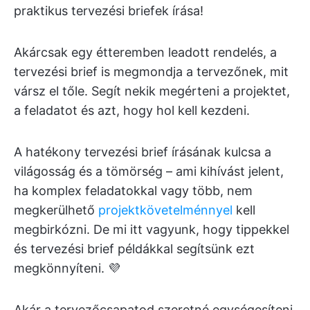
praktikus tervezési briefek írása!
Akárcsak egy étteremben leadott rendelés, a
tervezési brief is megmondja a tervezőnek, mit
vársz el tőle. Segít nekik megérteni a projektet,
a feladatot és azt, hogy hol kell kezdeni.
A hatékony tervezési brief írásának kulcsa a
világosság és a tömörség – ami kihívást jelent,
ha komplex feladatokkal vagy több, nem
megkerülhető
projektkövetelménnyel
kell
megbirkózni. De mi itt vagyunk, hogy tippekkel
és tervezési brief példákkal segítsünk ezt
megkönnyíteni. 💜
Akár a tervezőcsapatod szeretné egységesíteni