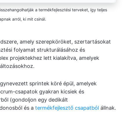
sszehangolhatják a termékfejlesztési terveket, így teljes
apnak arról, ki mit csinál.
dszere, amely szerepköröket, szertartásokat
esztési folyamat strukturálásához és
lex projektekhez lett kialakítva, amelyek
változásokhoz.
 úgynevezett sprintek köré épül, amelyek
Scrum-csapatok gyakran kicsiek és
ől (gondoljon egy dedikált
jdonosból és a
termékfejlesztő csapatból
állnak.