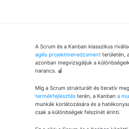
A Scrum és a Kanban klasszikus rivál
agilis projektmenedzsment
területén,
azonban megvizsgáljuk a különbségeike
narancs. 🍎
Míg a Scrum strukturált és iteratív m
termékfejlesztés
terén, a Kanban
a mu
munkák korlátozására és a hatékonysá
csak a különbségek felszínét érinti.