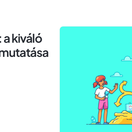
a kiváló
emutatása