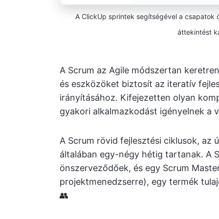
A ClickUp sprintek segítségével a csapatok ö
áttekintést k
A Scrum az Agile módszertan keretren
és eszközöket biztosít az iteratív fejl
irányításához. Kifejezetten olyan komp
gyakori alkalmazkodást igényelnek a 
A Scrum rövid fejlesztési ciklusok, az
általában egy-négy hétig tartanak. A 
önszerveződőek, és egy Scrum Masterb
projektmenedzserre), egy termék tula
👥