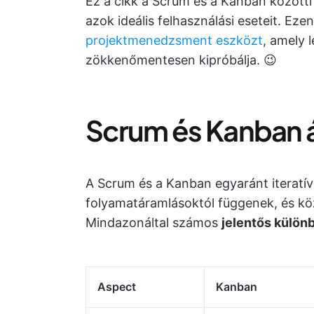
Ez a cikk a Scrum és a Kanban közötti
azok ideális felhasználási eseteit. Ez
projektmenedzsment eszközt
, amely 
zökkenőmentesen kipróbálja. 😉
Scrum és Kanban 
A Scrum és a Kanban egyaránt iteratí
folyamatáramlásoktól függenek, és köz
Mindazonáltal számos
jelentős külö
Aspect
Kanban