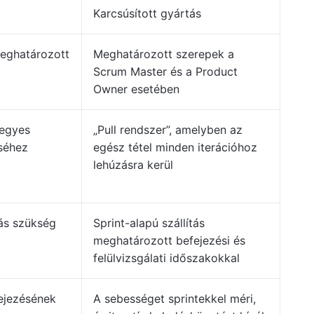
Karcsúsított gyártás
meghatározott
Meghatározott szerepek a
Scrum Master és a Product
Owner esetében
 egyes
„Pull rendszer”, amelyben az
séhez
egész tétel minden iterációhoz
lehúzásra kerül
tás szükség
Sprint-alapú szállítás
meghatározott befejezési és
felülvizsgálati időszakokkal
fejezésének
A sebességet sprintekkel méri,