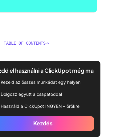
TABLE OF CONTENTS
dd el használni a ClickUpot még ma
Kezeld az összes munkádat egy helyen
Dolgozz együtt a csapatoddal
Használd a ClickUpot INGYEN – örökre
Kezdés