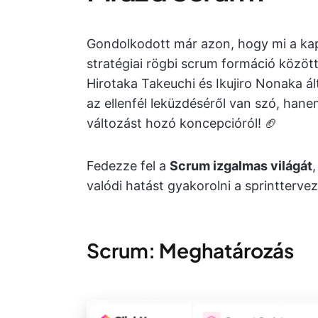
Gondolkodott már azon, hogy mi a kap
stratégiai rögbi scrum formáció közöt
Hirotaka Takeuchi és Ikujiro Nonaka á
az ellenfél leküzdéséről van szó, ha
változást hozó koncepcióról! 🏈
Fedezze fel a
Scrum izgalmas világát
,
valódi hatást gyakorolni a sprintterve
Scrum: Meghatározás