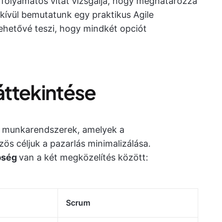
 folyamatos vitát vizsgálja, hogy meghatározza
enkívül bemutatunk egy praktikus Agile
lehetővé teszi, hogy mindkét opciót
áttekintése
v munkarendszerek, amelyek a
ös céljuk a pazarlás minimalizálása.
nbség
van a két megközelítés között:
Scrum