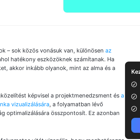
isok – sok közös vonásuk van, különösen
az
 ahol hatékony eszközöknek számítanak. Ha
t, akkor inkább olyanok, mint az alma és a
Kez
egközelítést képvisel a projektmenedzsment és
a
nka vizualizálására
, a folyamatban lévő
g optimalizálására összpontosít. Ez azonban