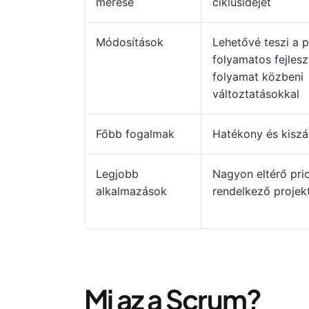
mérése
ciklusidejét
Módosítások
Lehetővé teszi a p
folyamatos fejlesz
folyamat közbeni
változtatásokkal
Főbb fogalmak
Hatékony és kiszá
Legjobb
Nagyon eltérő prio
alkalmazások
rendelkező projek
Mi az a Scrum?