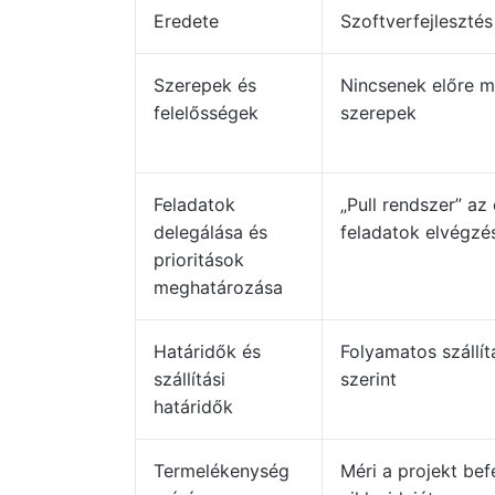
Eredete
Szoftverfejlesztés
Szerepek és
Nincsenek előre 
felelősségek
szerepek
Feladatok
„Pull rendszer” az
delegálása és
feladatok elvégzé
prioritások
meghatározása
Határidők és
Folyamatos szállí
szállítási
szerint
határidők
Termelékenység
Méri a projekt be