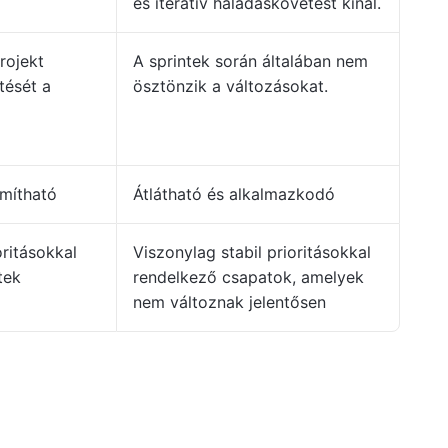
és iteratív haladáskövetést kínál.
rojekt
A sprintek során általában nem
tését a
ösztönzik a változásokat.
mítható
Átlátható és alkalmazkodó
ritásokkal
Viszonylag stabil prioritásokkal
tek
rendelkező csapatok, amelyek
nem változnak jelentősen