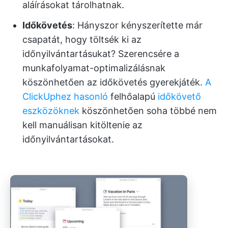
aláírásokat tárolhatnak.
Időkövetés
: Hányszor kényszerítette már
csapatát, hogy töltsék ki az
időnyilvántartásukat? Szerencsére a
munkafolyamat-optimalizálásnak
köszönhetően az időkövetés gyerekjáték.
A
ClickUphez hasonló
felhőalapú
időkövető
eszközöknek
köszönhetően soha többé nem
kell manuálisan kitöltenie az
időnyilvántartásokat.