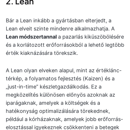
2. Lean
Bár a Lean inkább a gyártásban elterjedt, a
Lean elveit szinte mindenre alkalmazhatja. A
Lean módszertannal
a pazarlás kiküszöbölésére
és a korlátozott erőforrásokból a lehető legtöbb
érték kiaknázására törekszik.
A Lean olyan elveken alapul, mint az értéklánc-
térkép, a folyamatos fejlesztés (Kaizen) és a
„just-in-time” készletgazdálkodás. Ez a
megközelítés különösen előnyös azoknak az
iparágaknak, amelyek a költségek és a
hatékonyság optimalizálására törekednek,
például a kórházaknak, amelyek jobb erőforrás-
elosztással igyekeznek csökkenteni a betegek