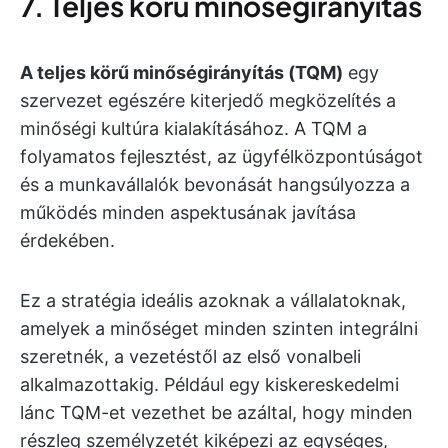
7. Teljes körű minőségirányítás
A teljes körű minőségirányítás (TQM)
egy
szervezet egészére kiterjedő megközelítés a
minőségi kultúra kialakításához. A TQM a
folyamatos fejlesztést, az ügyfélközpontúságot
és a munkavállalók bevonását hangsúlyozza a
működés minden aspektusának javítása
érdekében.
Ez a stratégia ideális azoknak a vállalatoknak,
amelyek a minőséget minden szinten integrálni
szeretnék, a vezetéstől az első vonalbeli
alkalmazottakig. Például egy kiskereskedelmi
lánc TQM-et vezethet be azáltal, hogy minden
részleg személyzetét kiképezi az egységes,