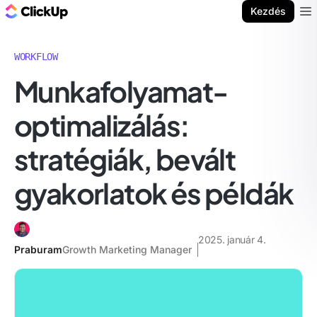
ClickUp blog
Kezdés
Ope
WORKFLOW
Munkafolyamat-
optimalizálás:
stratégiák, bevált
gyakorlatok és példák
2025. január 4.
Praburam
Growth Marketing Manager