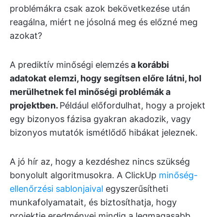
problémákra csak azok bekövetkezése után
reagálna, miért ne jósolná meg és előzné meg
azokat?
A prediktív minőségi elemzés
a korábbi
adatokat elemzi, hogy segítsen előre látni, hol
merülhetnek fel minőségi problémák a
projektben.
Például előfordulhat, hogy a projekt
egy bizonyos fázisa gyakran akadozik, vagy
bizonyos mutatók ismétlődő hibákat jeleznek.
A jó hír az, hogy a kezdéshez nincs szükség
bonyolult algoritmusokra. A ClickUp
minőség-
ellenőrzési sablonjaival
egyszerűsítheti
munkafolyamatait, és biztosíthatja, hogy
projektje eredményei mindig a legmagasabb