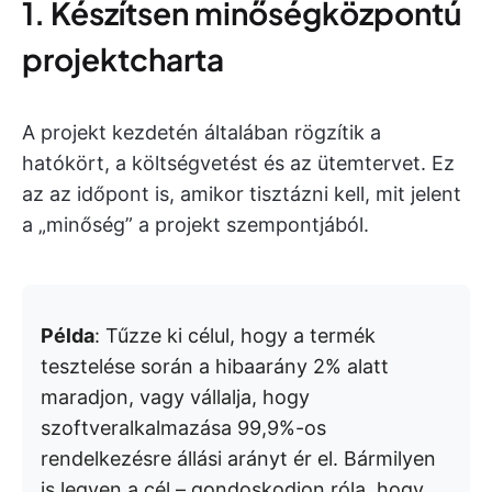
1. Készítsen minőségközpontú
projektcharta
A projekt kezdetén általában rögzítik a
hatókört, a költségvetést és az ütemtervet. Ez
az az időpont is, amikor tisztázni kell, mit jelent
a „minőség” a projekt szempontjából.
Példa
: Tűzze ki célul, hogy a termék
tesztelése során a hibaarány 2% alatt
maradjon, vagy vállalja, hogy
szoftveralkalmazása 99,9%-os
rendelkezésre állási arányt ér el. Bármilyen
is legyen a cél – gondoskodjon róla, hogy