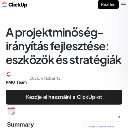
ClickUp blog
Kezdés
Ope
A projektminőség-
irányítás fejlesztése:
eszközök és stratégiák
2025. október 13.
PMO Team
Kezdje el használni a ClickUp-ot