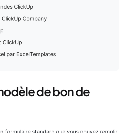
andes ClickUp
s ClickUp Company
Up
t ClickUp
l par ExcelTemplates
modèle de bon de
 formulaire standard que vous pouvez remplir