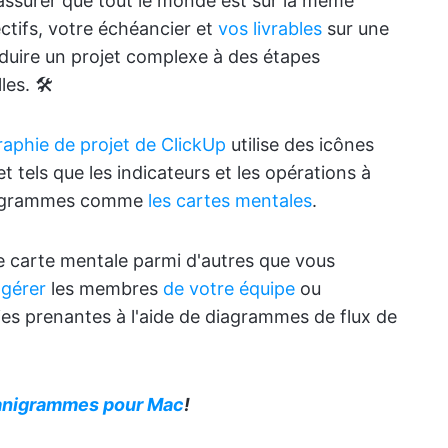
 assurer que tout le monde est sur la même
ctifs, votre échéancier et
vos livrables
sur une
éduire un projet complexe à des étapes
es. 🛠️
aphie de projet de ClickUp
utilise des icônes
 tels que les indicateurs et les opérations à
ganigrammes comme
les cartes mentales
.
de carte mentale parmi d'autres que vous
,
gérer
les membres
de votre équipe
ou
es prenantes à l'aide de diagrammes de flux de
rganigrammes pour Mac
!