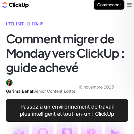
ClickUp Blog
Commencer
Ope
UTILISER CLICKUP
Comment migrer de
Monday vers ClickUp :
guide achevé
16 novembre 2025
Garima Behal
Senior Content Editor
Passez à un environnement de travail
plus intelligent et tout-en-un : ClickUp