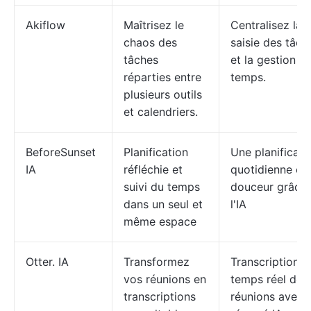
Akiflow
Maîtrisez le
Centralisez la
chaos des
saisie des tâch
tâches
et la gestion d
réparties entre
temps.
plusieurs outils
et calendriers.
BeforeSunset
Planification
Une planificati
IA
réfléchie et
quotidienne en
suivi du temps
douceur grâce 
dans un seul et
l'IA
même espace
Otter. IA
Transformez
Transcription e
vos réunions en
temps réel des
transcriptions
réunions avec