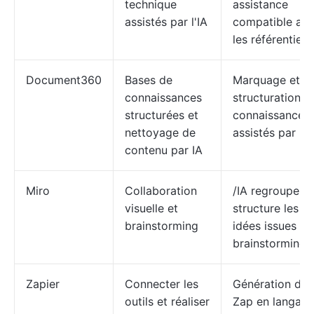
technique
assistance
assistés par l'IA
compatible av
les référentiels
Document360
Bases de
Marquage et
connaissances
structuration d
structurées et
connaissances
nettoyage de
assistés par l'I
contenu par IA
Miro
Collaboration
/IA regroupe et
visuelle et
structure les
brainstorming
idées issues du
brainstorming.
Zapier
Connecter les
Génération de
outils et réaliser
Zap en langag