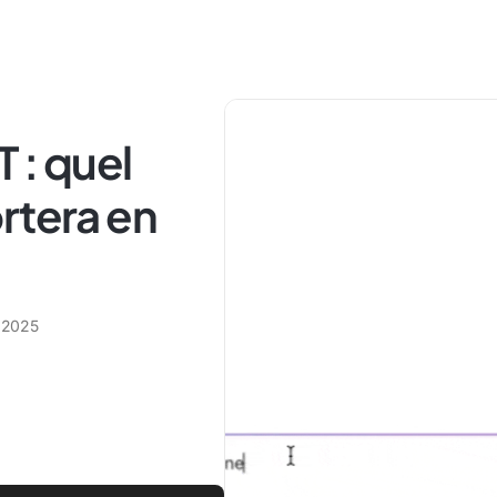
 : quel
rtera en
 2025