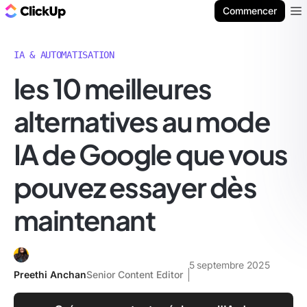
ClickUp Blog
Commencer
Ope
IA & AUTOMATISATION
les 10 meilleures
alternatives au mode
IA de Google que vous
pouvez essayer dès
maintenant
5 septembre 2025
Preethi Anchan
Senior Content Editor