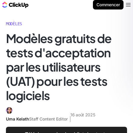
ClickUp Blog
Commencer
Ope
MODÈLES
Modèles gratuits de
tests d'acceptation
par les utilisateurs
(UAT) pour les tests
logiciels
16 août 2025
Uma Kelath
Staff Content Editor