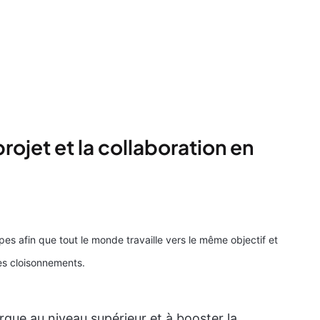
projet et la collaboration en
ipes afin que tout le monde travaille vers le même objectif et
les cloisonnements.
rque au niveau supérieur et à booster la