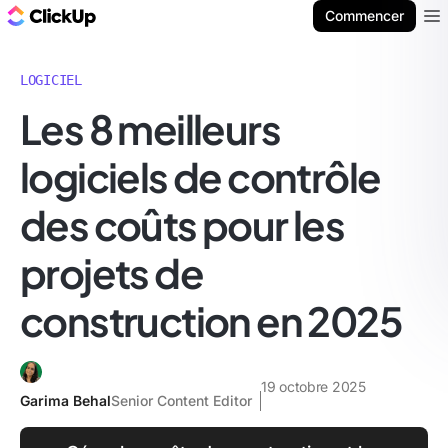
ClickUp Blog
Commencer
Ope
LOGICIEL
Les 8 meilleurs
logiciels de contrôle
des coûts pour les
projets de
construction en 2025
19 octobre 2025
Garima Behal
Senior Content Editor