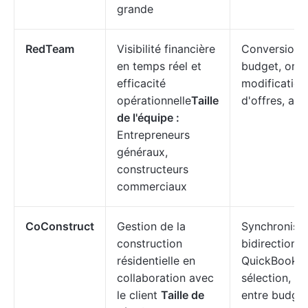
grande
RedTeam
Visibilité financière
Conversion 
en temps réel et
budget, ordr
efficacité
modification
opérationnelle
Taille
d'offres, ac
de l'équipe :
Entrepreneurs
généraux,
constructeurs
commerciaux
CoConstruct
Gestion de la
Synchronisat
construction
bidirectionn
résidentielle en
QuickBooks, 
collaboration avec
sélection, c
le client
Taille de
entre budget 