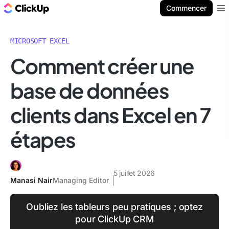
ClickUp Blog
Commencer
Ope
MICROSOFT EXCEL
Comment créer une
base de données
clients dans Excel en 7
étapes
5 juillet 2026
Manasi Nair
Managing Editor
Oubliez les tableurs peu pratiques ; optez
pour ClickUp CRM