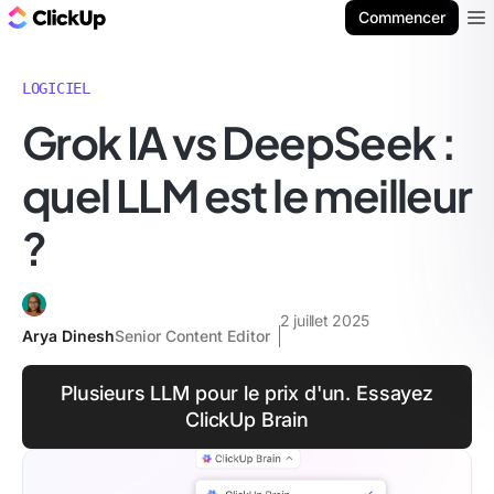
ClickUp Blog
Commencer
Ope
LOGICIEL
Grok IA vs DeepSeek :
quel LLM est le meilleur
?
2 juillet 2025
Arya Dinesh
Senior Content Editor
Plusieurs LLM pour le prix d'un. Essayez
ClickUp Brain