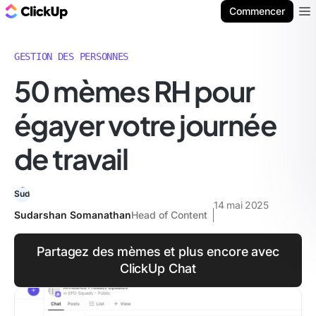
ClickUp Blog
Commencer
Ope
GESTION DES PERSONNES
50 mèmes RH pour
égayer votre journée
de travail
14 mai 2025
Sudarshan Somanathan
Head of Content
Partagez des mèmes et plus encore avec
ClickUp Chat