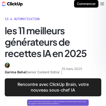
ClickUp Blog
Commencer
Ope
IA & AUTOMATISATION
les 11 meilleurs
générateurs de
recettes IA en 2025
15 mars 2025
Garima Behal
Senior Content Editor
Rencontre avec ClickUp Brain, votre
nouveau sous-chef IA