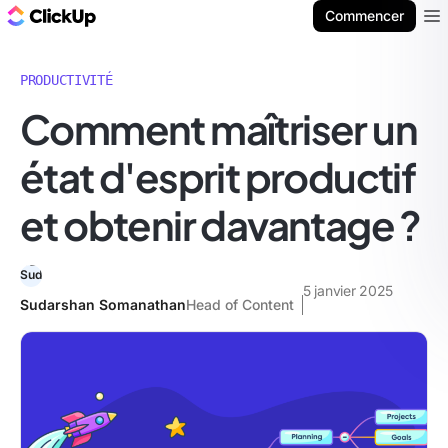
ClickUp Blog
Commencer
Ope
PRODUCTIVITÉ
Comment maîtriser un
état d'esprit productif
et obtenir davantage ?
5 janvier 2025
Sudarshan Somanathan
Head of Content