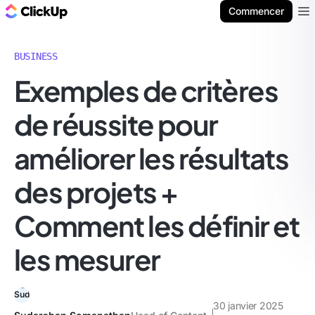
ClickUp Blog
Commencer
Ope
BUSINESS
Exemples de critères
de réussite pour
améliorer les résultats
des projets +
Comment les définir et
les mesurer
30 janvier 2025