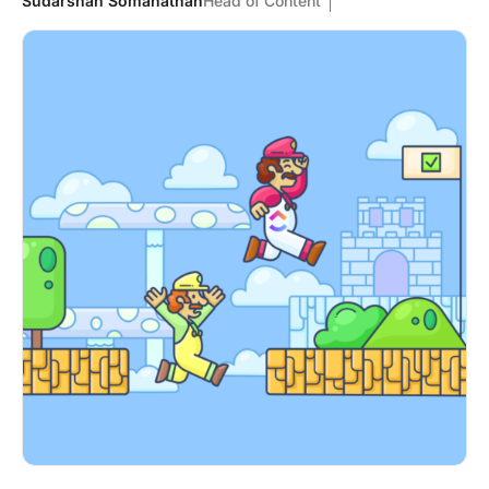
Sudarshan Somanathan
Head of Content