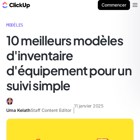
ClickUp Blog
Commencer
Ope
MODÈLES
10 meilleurs modèles
d'inventaire
d'équipement pour un
suivi simple
11 janvier 2025
Uma Kelath
Staff Content Editor