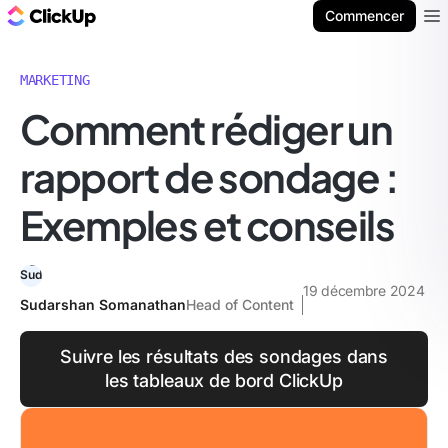
ClickUp Blog
Commencer
Ope
MARKETING
Comment rédiger un
rapport de sondage :
Exemples et conseils
19 décembre 2024
Sudarshan Somanathan
Head of Content
Suivre les résultats des sondages dans
les tableaux de bord ClickUp