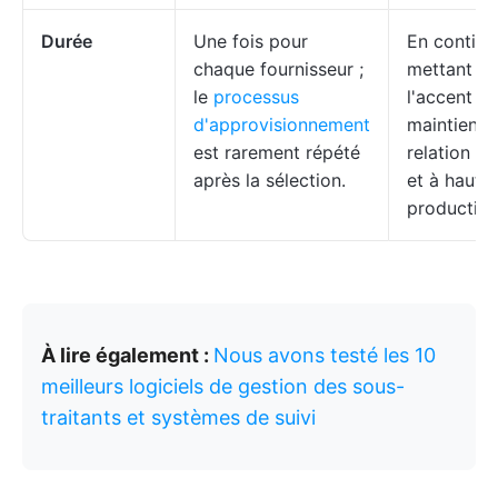
Durée
Une fois pour
En continu
chaque fournisseur ;
mettant
le
processus
l'accent su
d'approvisionnement
maintien d
est rarement répété
relation sa
après la sélection.
et à haute
productivit
À lire également :
Nous avons testé les 10
meilleurs logiciels de gestion des sous-
traitants et systèmes de suivi