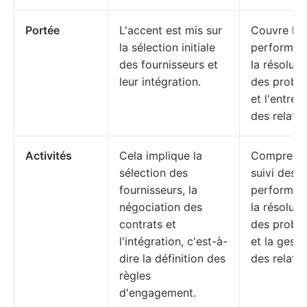
Portée
L'accent est mis sur
Couvre les
la sélection initiale
performan
des fournisseurs et
la résoluti
leur intégration.
des probl
et l'entreti
des relatio
Activités
Cela implique la
Comprend 
sélection des
suivi des
fournisseurs, la
performan
négociation des
la résoluti
contrats et
des probl
l'intégration, c'est-à-
et la gesti
dire la définition des
des relatio
règles
d'engagement.