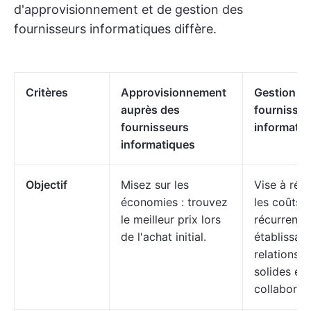
d'approvisionnement et de gestion des
fournisseurs informatiques diffère.
Critères
Approvisionnement
Gestion d
auprès des
fournisseu
fournisseurs
informati
informatiques
Objectif
Misez sur les
Vise à rédu
économies : trouvez
les coûts
le meilleur prix lors
récurrents
de l'achat initial.
établissan
relations
solides et
collaborati