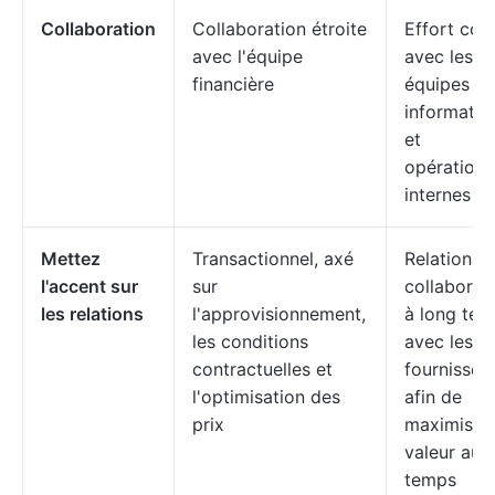
Collaboration
Collaboration étroite
Effort conj
avec l'équipe
avec les
financière
équipes
informatiq
et
opérationn
internes
Mettez
Transactionnel, axé
Relations
l'accent sur
sur
collaborat
les relations
l'approvisionnement,
à long ter
les conditions
avec les
contractuelles et
fournisseu
l'optimisation des
afin de
prix
maximiser 
valeur au f
temps