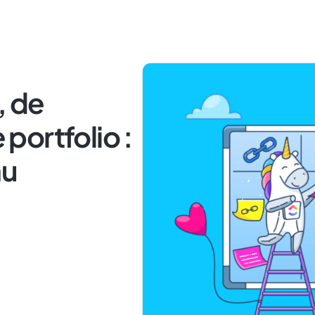
, de
portfolio :
au