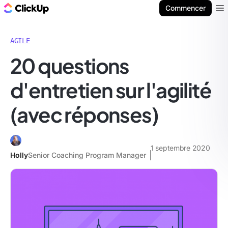
ClickUp Blog
Commencer
Ope
AGILE
20 questions
d'entretien sur l'agilité
(avec réponses)
1 septembre 2020
Holly
Senior Coaching Program Manager