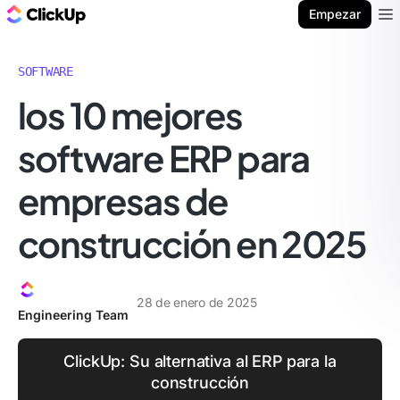
ClickUp Blog
Empezar
Ope
SOFTWARE
los 10 mejores
software ERP para
empresas de
construcción en 2025
28 de enero de 2025
Engineering Team
ClickUp: Su alternativa al ERP para la
construcción