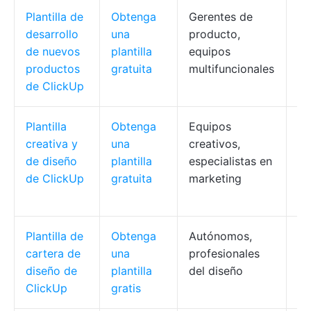
Plantilla de
Obtenga
Gerentes de
De
desarrollo
una
producto,
pa
de nuevos
plantilla
equipos
in
productos
gratuita
multifuncionales
de ClickUp
Plantilla
Obtenga
Equipos
Ge
creativa y
una
creativos,
ta
de diseño
plantilla
especialistas en
cr
de ClickUp
gratuita
marketing
si
ca
Plantilla de
Obtenga
Autónomos,
Pr
cartera de
una
profesionales
pr
diseño de
plantilla
del diseño
se
ClickUp
gratis