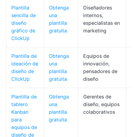
Plantilla
Obtenga
Diseñadores
Or
sencilla de
una
internos,
se
diseño
plantilla
especialistas en
di
gráfico de
gratuita
marketing
ClickUp
Plantilla de
Obtenga
Equipos de
Ag
ideación de
una
innovación,
vi
diseño de
plantilla
pensadores de
se
ClickUp
gratuita
diseño
Plantilla de
Obtenga
Gerentes de
Fl
tablero
una
diseño, equipos
bl
Kanban
plantilla
colaborativos
co
para
gratuita
co
equipos de
diseño de