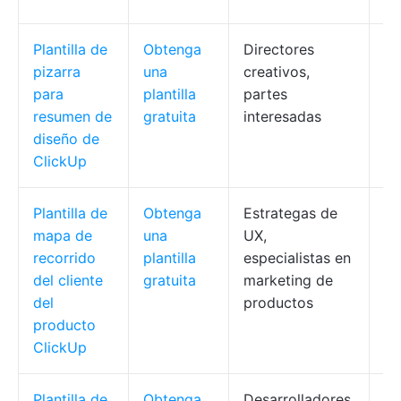
Plantilla de
Obtenga
Directores
Pa
pizarra
una
creativos,
ob
para
plantilla
partes
he
resumen de
gratuita
interesadas
diseño de
ClickUp
Plantilla de
Obtenga
Estrategas de
Fa
mapa de
una
UX,
de
recorrido
plantilla
especialistas en
so
del cliente
gratuita
marketing de
de
del
productos
producto
ClickUp
Plantilla de
Obtenga
Desarrolladores,
Fl