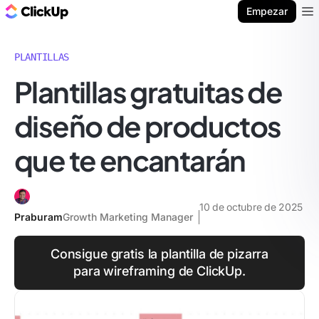
ClickUp Blog
Empezar
Ope
PLANTILLAS
Plantillas gratuitas de
diseño de productos
que te encantarán
10 de octubre de 2025
Praburam
Growth Marketing Manager
Consigue gratis la plantilla de pizarra
para wireframing de ClickUp.