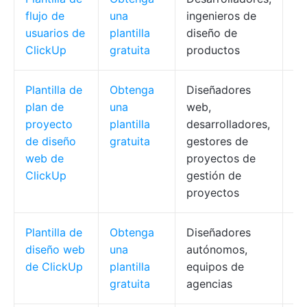
flujo de
una
ingenieros de
an
usuarios de
plantilla
diseño de
ta
ClickUp
gratuita
productos
it
Plantilla de
Obtenga
Diseñadores
Se
plan de
una
web,
de
proyecto
plantilla
desarrolladores,
de
de diseño
gratuita
gestores de
web de
proyectos de
ClickUp
gestión de
proyectos
Plantilla de
Obtenga
Diseñadores
Es
diseño web
una
autónomos,
pá
de ClickUp
plantilla
equipos de
co
gratuita
agencias
ap