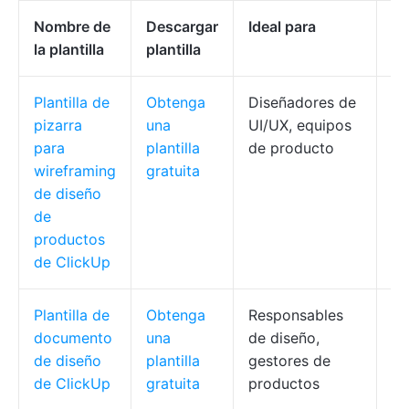
Nombre de
Descargar
Ideal para
Me
la plantilla
plantilla
Plantilla de
Obtenga
Diseñadores de
Ll
pizarra
una
UI/UX, equipos
re
para
plantilla
de producto
co
wireframing
gratuita
de diseño
de
productos
de ClickUp
Plantilla de
Obtenga
Responsables
D
documento
una
de diseño,
es
de diseño
plantilla
gestores de
co
de ClickUp
gratuita
productos
ti
es