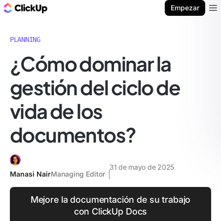
ClickUp Blog
Empezar
Ope
PLANNING
¿Cómo dominar la
gestión del ciclo de
vida de los
documentos?
31 de mayo de 2025
Manasi Nair
Managing Editor
Mejore la documentación de su trabajo
con ClickUp Docs