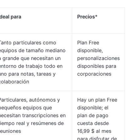
Ideal para
Precios
*
Tanto particulares como
Plan Free
equipos de tamaño mediano
disponible,
a grande que necesitan un
personalizaciones
entorno de trabajo todo en
disponibles para
uno para notas, tareas y
corporaciones
colaboración
Particulares, autónomos y
Hay un plan Free
pequeños equipos que
disponible; el
necesitan transcripciones en
plan de pago
tiempo real y resúmenes de
cuesta desde
reuniones
16,99 $ al mes
para disfrutar de