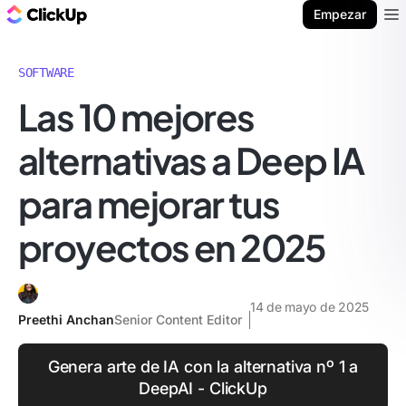
ClickUp Blog
Empezar
Ope
SOFTWARE
Las 10 mejores
alternativas a Deep IA
para mejorar tus
proyectos en 2025
14 de mayo de 2025
Preethi Anchan
Senior Content Editor
Genera arte de IA con la alternativa nº 1 a
DeepAI - ClickUp