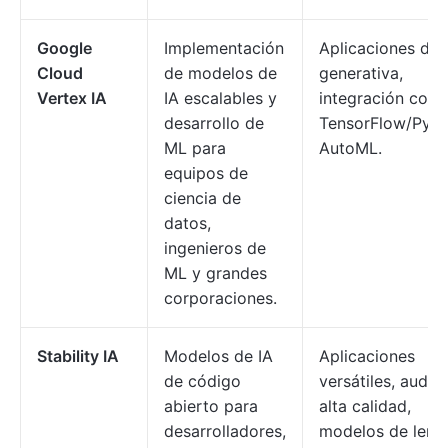
Google
Implementación
Aplicaciones de 
Cloud
de modelos de
generativa,
Vertex IA
IA escalables y
integración con
desarrollo de
TensorFlow/PyTo
ML para
AutoML.
equipos de
ciencia de
datos,
ingenieros de
ML y grandes
corporaciones.
Stability IA
Modelos de IA
Aplicaciones
de código
versátiles, audio
abierto para
alta calidad,
desarrolladores,
modelos de leng