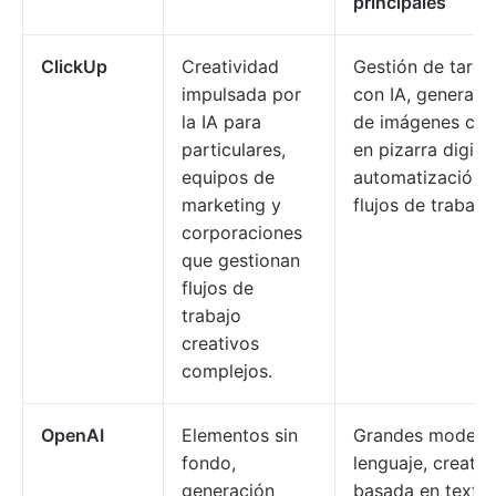
principales
ClickUp
Creatividad
Gestión de tarea
impulsada por
con IA, generaci
la IA para
de imágenes con
particulares,
en pizarra digital
equipos de
automatización 
marketing y
flujos de trabajo.
corporaciones
que gestionan
flujos de
trabajo
creativos
complejos.
OpenAI
Elementos sin
Grandes modelo
fondo,
lenguaje, creativ
generación
basada en texto,