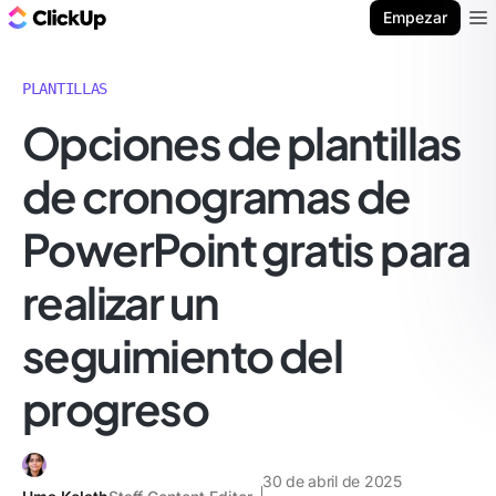
ClickUp Blog
Empezar
Ope
PLANTILLAS
Opciones de plantillas
de cronogramas de
PowerPoint gratis para
realizar un
seguimiento del
progreso
30 de abril de 2025