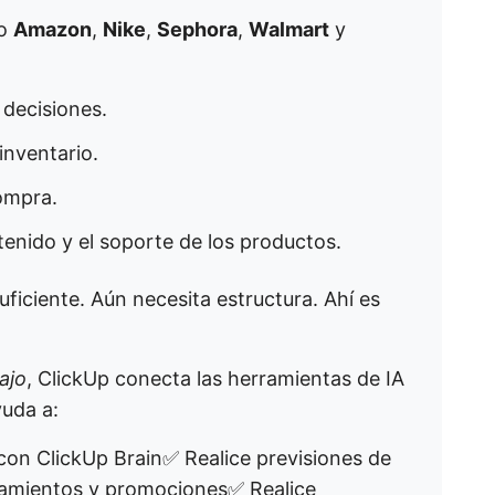
mo
Amazon
,
Nike
,
Sephora
,
Walmart
y
 decisiones.
inventario.
compra.
tenido y el soporte de los productos.
suficiente. Aún necesita estructura. Ahí es
ajo
, ClickUp conecta las herramientas de IA
yuda a:
con ClickUp Brain✅ Realice previsiones de
zamientos y promociones✅ Realice