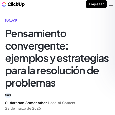
ClickUp Blog
Empezar
Ope
MANAGE
Pensamiento
convergente:
ejemplos y estrategias
para la resolución de
problemas
Sudarshan Somanathan
Head of Content
23 de marzo de 2025