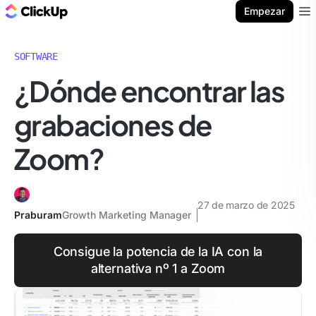
ClickUp Blog
Empezar
Ope
SOFTWARE
¿Dónde encontrar las
grabaciones de
Zoom?
27 de marzo de 2025
Praburam
Growth Marketing Manager
Consigue la potencia de la IA con la
alternativa nº 1 a Zoom