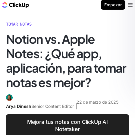
ClickUp Blog
Empezar
Ope
TOMAR NOTAS
Notion vs. Apple
Notes: ¿Qué app,
aplicación, para tomar
notas es mejor?
22 de marzo de 2025
Arya Dinesh
Senior Content Editor
Mejora tus notas con ClickUp AI
Notetaker