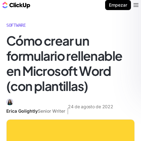
ClickUp Blog
Empezar
Ope
SOFTWARE
Cómo crear un
formulario rellenable
en Microsoft Word
(con plantillas)
24 de agosto de 2022
Erica Golightly
Senior Writer