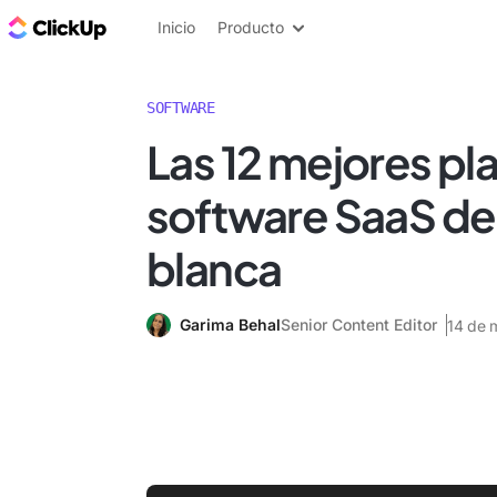
ClickUp Blog
Inicio
Producto
SOFTWARE
Las 12 mejores pl
software SaaS de
blanca
Garima Behal
Senior Content Editor
14 de 