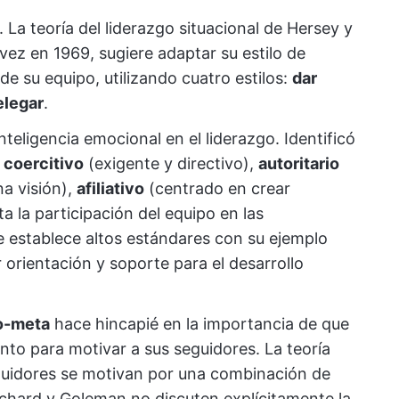
 La teoría del liderazgo situacional de Hersey y
ez en 1969, sugiere adaptar su estilo de
de su equipo, utilizando cuatro estilos:
dar
elegar
.
nteligencia emocional en el liderazgo. Identificó
:
coercitivo
(exigente y directivo),
autoritario
na visión),
afiliativo
(centrado en crear
 la participación del equipo en las
e establece altos estándares con su ejemplo
orientación y soporte para el desarrollo
no-meta
hace hincapié en la importancia de que
to para motivar a sus seguidores. La teoría
uidores se motivan por una combinación de
chard y Goleman no discuten explícitamente la