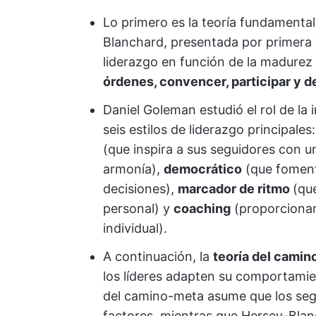
Lo primero es la teoría fundamental.
Blanchard, presentada por primera v
liderazgo en función de la madurez 
órdenes, convencer, participar y d
Daniel Goleman estudió el rol de la i
seis estilos de liderazgo principales
(que inspira a sus seguidores con u
armonía),
democrático
(que fomenta
decisiones),
marcador de ritmo
(qu
personal) y
coaching
(proporcionar 
individual).
A continuación, la
teoría del cami
los líderes adapten su comportamien
del camino-meta asume que los seg
factores, mientras que Hersey-Blan