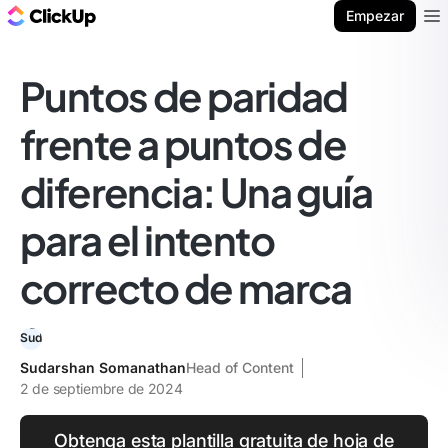
ClickUp Blog
Empezar
Ope
Puntos de paridad
frente a puntos de
diferencia: Una guía
para el intento
correcto de marca
Sudarshan Somanathan
Head of Content
2 de septiembre de 2024
Obtenga esta plantilla gratuita de hoja de