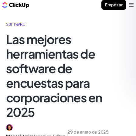
ClickUp Blog
Empezar
Ope
SOFTWARE
Las mejores
herramientas de
software de
encuestas para
corporaciones en
2025
29 de enero de 2025