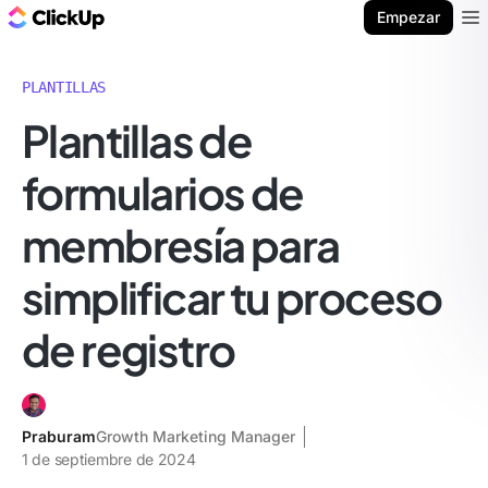
ClickUp Blog
Empezar
Ope
PLANTILLAS
Plantillas de
formularios de
membresía para
simplificar tu proceso
de registro
Praburam
Growth Marketing Manager
1 de septiembre de 2024