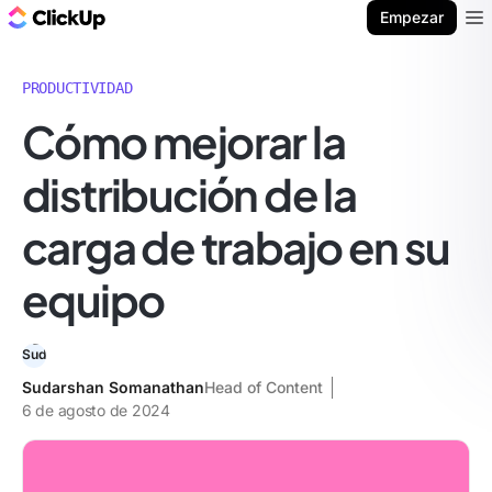
ClickUp Blog
Empezar
Ope
PRODUCTIVIDAD
Cómo mejorar la
distribución de la
carga de trabajo en su
equipo
Sudarshan Somanathan
Head of Content
6 de agosto de 2024