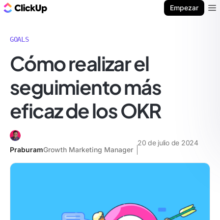
ClickUp Blog
Empezar
Ope
GOALS
Cómo realizar el
seguimiento más
eficaz de los OKR
20 de julio de 2024
Praburam
Growth Marketing Manager