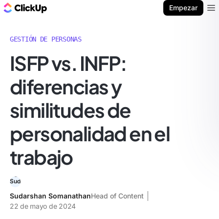
ClickUp Blog
Empezar
Ope
GESTIÓN DE PERSONAS
ISFP vs. INFP:
diferencias y
similitudes de
personalidad en el
trabajo
Sudarshan Somanathan
Head of Content
22 de mayo de 2024