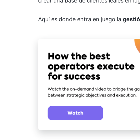
crear una base de clientes leales en l
Aquí es donde entra en juego la
gestió