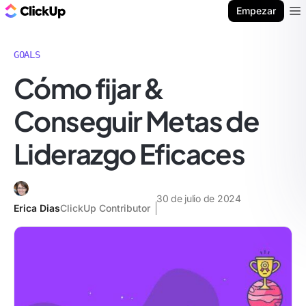
ClickUp Blog
Empezar
Ope
GOALS
Cómo fijar &
Conseguir Metas de
Liderazgo Eficaces
30 de julio de 2024
Erica Dias
ClickUp Contributor