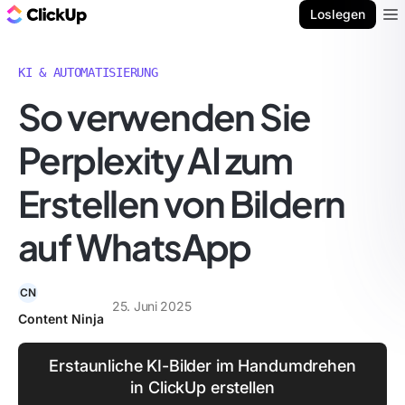
ClickUp Blog
Loslegen
Ope
KI & AUTOMATISIERUNG
So verwenden Sie
Perplexity AI zum
Erstellen von Bildern
auf WhatsApp
CN
25. Juni 2025
Content Ninja
Erstaunliche KI-Bilder im Handumdrehen
in ClickUp erstellen