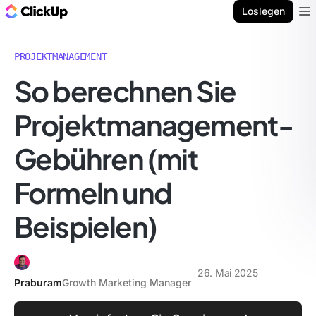
ClickUp Blog
Loslegen
Ope
PROJEKTMANAGEMENT
So berechnen Sie
Projektmanagement-
Gebühren (mit
Formeln und
Beispielen)
26. Mai 2025
Praburam
Growth Marketing Manager