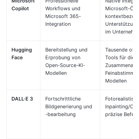
Microsoft
Professionelle
Native Integra
Copilot
Workflows und
Microsoft-Ök
Microsoft 365-
kontextbezog
Integration
Unterstützung,
im Unternehm
Hugging
Bereitstellung und
Tausende offe
Face
Erprobung von
Tools für die
Open-Source-KI-
Zusammenarbe
Modellen
Feinabstimmu
Modellen
DALL·E 3
Fortschrittliche
Fotorealistisch
Bildgenerierung und
Inpainting/Out
-bearbeitung
präzise Befeh