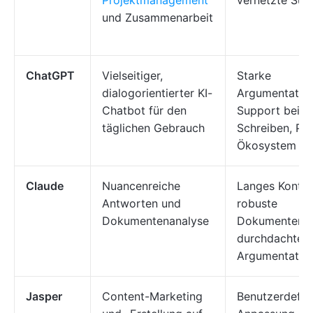
Projektmanagement
vernetzte Suc
und Zusammenarbeit
ChatGPT
Vielseitiger,
Starke
dialogorientierter KI-
Argumentation
Chatbot für den
Support beim
täglichen Gebrauch
Schreiben, Plu
Ökosystem
Claude
Nuancenreiche
Langes Kontex
Antworten und
robuste
Dokumentenanalyse
Dokumentenve
durchdachte
Argumentatio
Jasper
Content-Marketing
Benutzerdefini