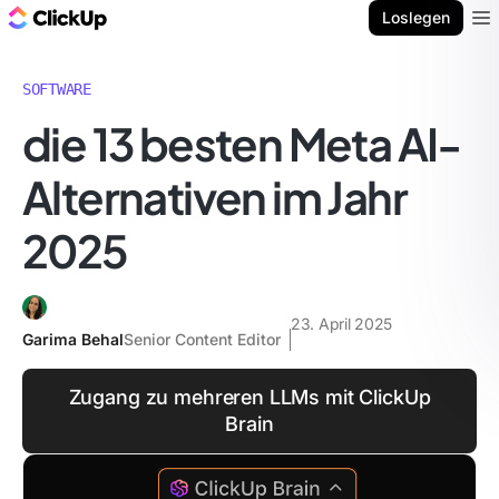
ClickUp Blog
Loslegen
Ope
SOFTWARE
die 13 besten Meta AI-
Alternativen im Jahr
2025
23. April 2025
Garima Behal
Senior Content Editor
Zugang zu mehreren LLMs mit ClickUp
Brain