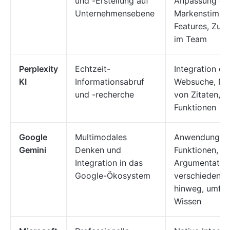
und -Erstellung auf
Anpassung de
Unternehmensebene
Markenstimme
Features, Zus
im Team
Perplexity
Echtzeit-
Integration de
KI
Informationsabruf
Websuche, Na
und -recherche
von Zitaten, 
Funktionen
Google
Multimodales
Anwendungsüb
Gemini
Denken und
Funktionen, st
Integration in das
Argumentatio
Google-Ökosystem
verschiedene 
hinweg, umfan
Wissen