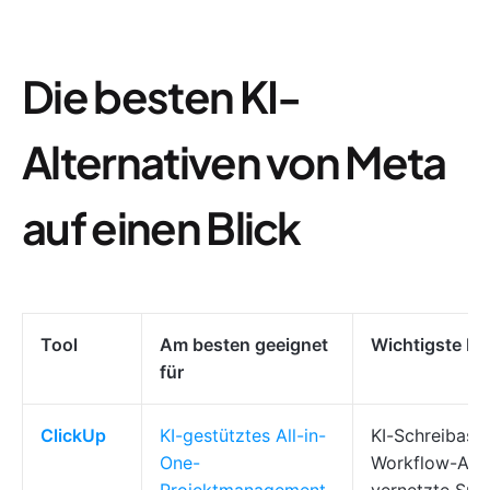
Die besten KI-
Alternativen von Meta
auf einen Blick
Tool
Am besten geeignet
Wichtigste Fe
für
ClickUp
KI-gestütztes All-in-
KI-Schreibassi
One-
Workflow-Auto