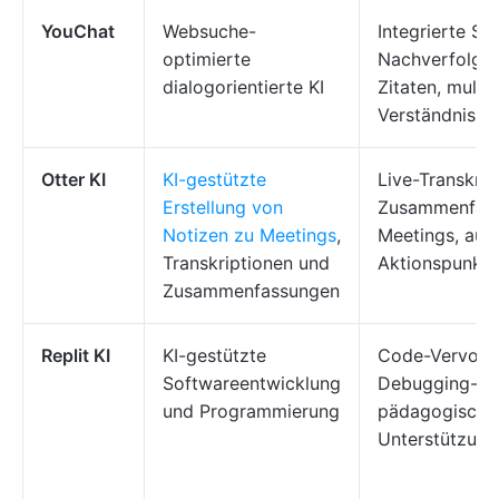
YouChat
Websuche-
Integrierte Su
optimierte
Nachverfolgu
dialogorientierte KI
Zitaten, multi
Verständnis
Otter KI
KI-gestützte
Live-Transkrip
Erstellung von
Zusammenfass
Notizen zu Meetings
,
Meetings, aut
Transkriptionen und
Aktionspunkte
Zusammenfassungen
Replit KI
KI-gestützte
Code-Vervolls
Softwareentwicklung
Debugging-Un
und Programmierung
pädagogische
Unterstützung