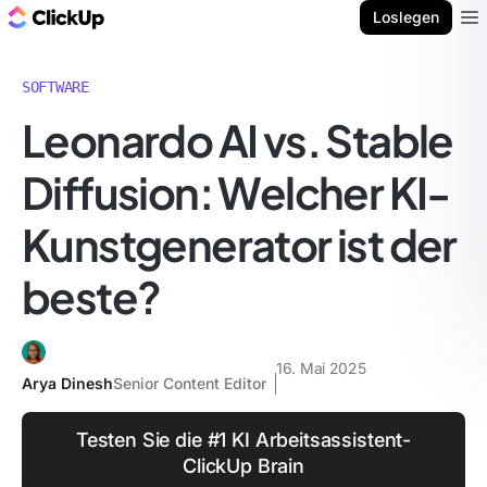
ClickUp Blog
Loslegen
Ope
SOFTWARE
Leonardo AI vs. Stable
Diffusion: Welcher KI-
Kunstgenerator ist der
beste?
16. Mai 2025
Arya Dinesh
Senior Content Editor
Testen Sie die #1 KI Arbeitsassistent-
ClickUp Brain