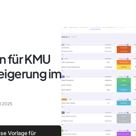
n für KMU
eigerung im
il 2025
ose Vorlage für