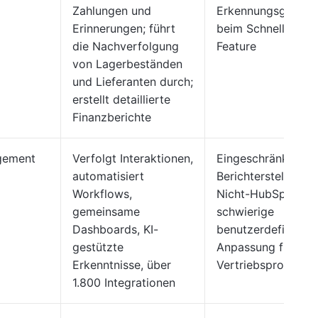
Zahlungen und
Erkennungsgenauig
Erinnerungen; führt
beim Schnellbeleg
die Nachverfolgung
Feature
von Lagerbeständen
und Lieferanten durch;
erstellt detaillierte
Finanzberichte
agement
Verfolgt Interaktionen,
Eingeschränkte
automatisiert
Berichterstellung f
Workflows,
Nicht-HubSpot-Da
gemeinsame
schwierige
Dashboards, KI-
benutzerdefinierte
gestützte
Anpassung für ko
Erkenntnisse, über
Vertriebsprozesse
1.800 Integrationen