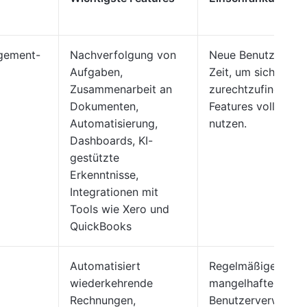
agement-
Nachverfolgung von
Neue Benutzer ben
Aufgaben,
Zeit, um sich
Zusammenarbeit an
zurechtzufinden un
Dokumenten,
Features vollständ
Automatisierung,
nutzen.
Dashboards, KI-
gestützte
Erkenntnisse,
Integrationen mit
Tools wie Xero und
QuickBooks
Automatisiert
Regelmäßige Fehle
wiederkehrende
mangelhafte
Rechnungen,
Benutzerverwaltun