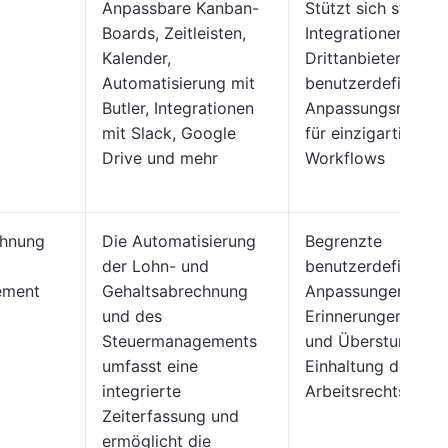
Anpassbare Kanban-
Stützt sich stark a
Boards, Zeitleisten,
Integrationen von
Kalender,
Drittanbietern, be
Automatisierung mit
benutzerdefinierte
Butler, Integrationen
Anpassungsmöglic
mit Slack, Google
für einzigartige
Drive und mehr
Workflows
chnung
Die Automatisierung
Begrenzte
der Lohn- und
benutzerdefinierte
ement
Gehaltsabrechnung
Anpassungen, kein
und des
Erinnerungen an P
Steuermanagements
und Überstunden z
umfasst eine
Einhaltung des
integrierte
Arbeitsrechts
Zeiterfassung und
ermöglicht die