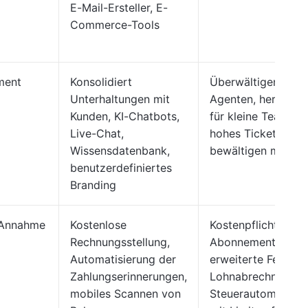
E-Mail-Ersteller, E-
Commerce-Tools
ment
Konsolidiert
Überwältigend für
Unterhaltungen mit
Agenten, herausfo
Kunden, KI-Chatbots,
für kleine Teams, d
Live-Chat,
hohes Ticketvolu
Wissensdatenbank,
bewältigen müsse
benutzerdefiniertes
Branding
 Annahme
Kostenlose
Kostenpflichtiges
Rechnungsstellung,
Abonnement für
Automatisierung der
erweiterte Feature
Zahlungserinnerungen,
Lohnabrechnung u
mobiles Scannen von
Steuerautomatisie